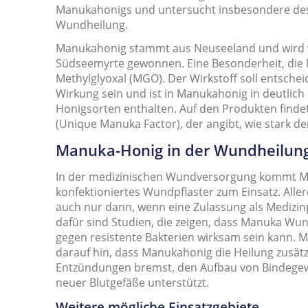
Manukahonigs und untersucht insbesondere des
Wundheilung.
Manukahonig stammt aus Neuseeland und wird 
Südseemyrte gewonnen. Eine Besonderheit, die 
Methylglyoxal (MGO). Der Wirkstoff soll entscheid
Wirkung sein und ist in Manukahonig in deutlic
Honigsorten enthalten. Auf den Produkten findet
(Unique Manuka Factor), der angibt, wie stark d
Manuka-Honig in der Wundheilun
In der medizinischen Wundversorgung kommt Ma
konfektioniertes Wundpflaster zum Einsatz. Aller
auch nur dann, wenn eine Zulassung als Medizin
dafür sind Studien, die zeigen, dass Manuka W
gegen resistente Bakterien wirksam sein kann.
darauf hin, dass Manukahonig die Heilung zusätz
Entzündungen bremst, den Aufbau von Bindegew
neuer Blutgefäße unterstützt.
Weitere mögliche Einsatzgebiete