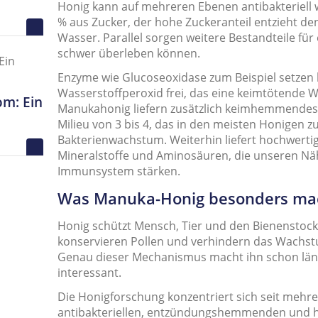
Honig kann auf mehreren Ebenen antibakteriell w
% aus Zucker, der hohe Zuckeranteil entzieht d
Wasser. Parallel sorgen weitere Bestandteile für
schwer überleben können.
Enzyme wie Glucoseoxidase zum Beispiel setzen b
Wasserstoffperoxid frei, das eine keimtötende 
m: Ein
Manukahonig liefern zusätzlich keimhemmendes 
Milieu von 3 bis 4, das in den meisten Honigen zu
Bakterienwachstum. Weiterhin liefert hochwertig
Mineralstoffe und Aminosäuren, die unseren Näh
Immunsystem stärken.
Was Manuka-Honig besonders ma
Honig schützt Mensch, Tier und den Bienenstock
konservieren Pollen und verhindern das Wachst
Genau dieser Mechanismus macht ihn schon läng
interessant.
Die Honigforschung konzentriert sich seit mehre
antibakteriellen, entzündungshemmenden und h